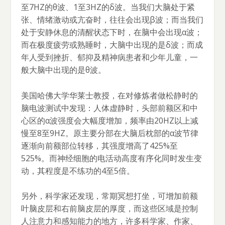
至7HZ的θ波、1至3HZ的δ波。当我们大脑处于紧
张、情绪激动或亢奋时，往往会出现β波；而当我们
处于安静休息的清醒状态下时，在脑中会出现α波；
而在极度疲劳或熟睡时，大脑中出现的是δ波；而成
年人受到挫折、郁抑及精神病患者和少年儿童，一
般大脑中出现的是θ波。
美国哈佛大学华莱士教授，在对修炼者做松静时的
脑电波测试中发现：人体虚静时，头部前额区和中
心区的α波强度会大幅度增加，频率由20HZ以上减
慢至8至9HZ。原主要分部在大脑后枕部的α波节律
逐渐向前额部位转移，其强度增高了425%至
525%。而神经细胞的电活动高度有序化同时发生变
动，其程度是不练功的4至5倍。
另外，科学家还发现，常期冥想打坐，可增加前额
叶脑皮层和右前脑皮层的厚度，而这些区域是控制
人注意力和感知能力的地方，许多科学家、作家、