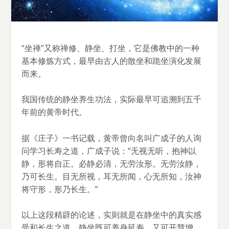
“坐禅”又称禅修、静坐、打坐，它是佛教中的一种
基本修炼方式，最早由古人的散坐和跪坐演化发展
而来。
我国传统的静坐养生功法，实际最早可追溯到五千
年前的黄帝时代。
据《庄子》一书记载，黄帝曾向名叫广成子的人询
问学习长寿之道，广成子说：“无视无听，抱神以
静，形将自正。必静必清，无劳汝形。无劳汝静，
乃可长生。目无所视，耳无所闻，心无所知，汝神
将守形，形乃长生。”
以上这段精辟的论述，实则就是在静坐中的真实感
受和长生之道。静坐既可养身延寿，又可开慧增