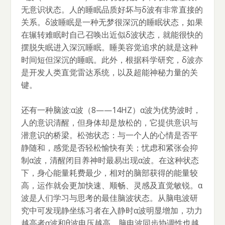
无意识状态。人的睡眠品质好坏与δ波有非常直接的
关系。δ波睡眠是一种无梦很深沉的睡眠状态，如果
在辗转难眠时自己召唤出近似δ波状态，就能很快的
摆脱失眠进入深沉睡眠。睡美容觉追求的就是这种
时间短但深沉的睡眠。此外，根据科学研究，δ波亦
是开发人类直觉雷达系统，以及超能神秘力量的关
键。
还有一种脑波:α波（8——14HZ）α波为优势波时，
人的意识清醒，但身体却是放松的，它提供意识与
潜意识的桥梁。松弛状态：与一个人的心情是否平
静随和，感觉是否轻松愉快有关；忧虑和紧张会抑
制α波，清醒闭目养神时最易出现α波。在这种状态
下，身心能量耗费最少，相对的脑部获得的能量较
高，运作就会更加快速、顺畅、灵感及直觉敏锐。α
波是人们学习与思考的最佳脑波状态。从脑电波研
究中可发现静坐练习者在入静时α波明显增加，功力
越高者α波和θ波电压越高，脑电波同步协调性也越