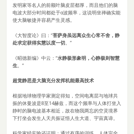
发明家等名人的前额叶脑皮层都厚，而且他们的脑
电波大部分时间都处于α波频率，这说明坐禅确实能
使大脑敏捷并容易产生灵感。
《大智度论》曰：“
菩萨身虽远离众生心常不舍，静
处求定获得实慧以度一切
。”
《昭德新编》中云：“
水静极形象明，心静极则智慧
生
。”
超觉静思是大脑充分发挥机能最高技术
根据地球物理学家测定得知，空间电离层与地球共
振的休曼波是8至14赫兹，而这个频率与人体打坐入
静时的脑电波基本相近，故在物我两忘的空灵境界
下打坐会发生人天共振证悟人生大道、宇宙真谛。
科学家经实验还证明：通过有序的训练，人体完全