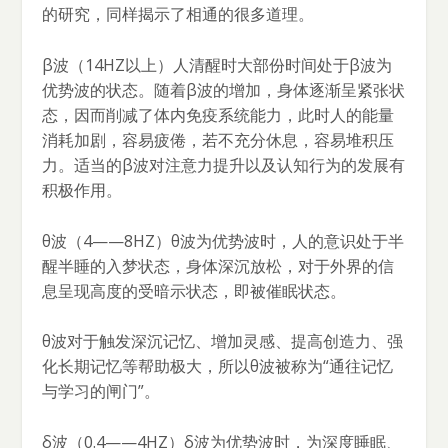
的研究，同样揭示了相通的很多道理。
β波（14HZ以上）人清醒时大部份时间处于β波为
优势波的状态。随着β波的增加，身体逐渐呈紧张状
态，因而削减了体内免疫系统能力，此时人的能量
消耗加剧，容易疲倦，若不充分休息，容易堆积压
力。适当的β波对注意力提升以及认知行为的发展有
积极作用。
θ波（4——8HZ）θ波为优势波时，人的意识处于半
醒半睡的入梦状态，身体深沉放松，对于外界的信
息呈现高度的受暗示状态，即被催眠状态。
θ波对于触发深沉记忆、增加灵感、提高创造力、强
化长期记忆等帮助极大，所以θ波被称为“通往记忆
与学习的闸门”。
δ波（0.4——4HZ）δ波为优势波时，为深度睡眠、