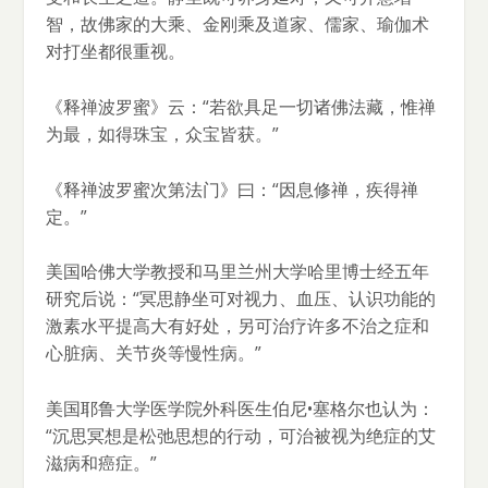
智，故佛家的大乘、金刚乘及道家、儒家、瑜伽术
对打坐都很重视。
《释禅波罗蜜》云：“若欲具足一切诸佛法藏，惟禅
为最，如得珠宝，众宝皆获。”
《释禅波罗蜜次第法门》曰：“因息修禅，疾得禅
定。”
美国哈佛大学教授和马里兰州大学哈里博士经五年
研究后说：“冥思静坐可对视力、血压、认识功能的
激素水平提高大有好处，另可治疗许多不治之症和
心脏病、关节炎等慢性病。”
美国耶鲁大学医学院外科医生伯尼•塞格尔也认为：
“沉思冥想是松弛思想的行动，可治被视为绝症的艾
滋病和癌症。”