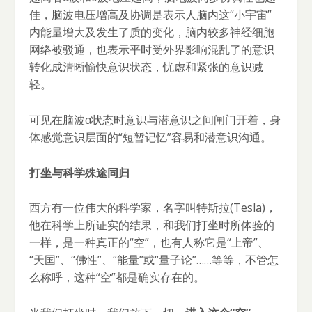
佳，脑波电压增高及协调是表示人脑内这“小宇宙”
内能量增大及发生了质的变化，脑内较多神经细胞
网络被驳通，也表示平时受外界影响混乱了的意识
转化成清晰愉快意识状态，忧虑和紧张的意识减
轻。
可见在脑波α状态时意识与潜意识之间闸门开着，身
体感觉意识层面的“短暂记忆”容易和潜意识沟通。
打坐与科学殊途同归
西方有一位伟大的科学家，名字叫特斯拉(Tesla)，
他在科学上所证实的结果，和我们打坐时所体验的
一样，是一种真正的“空”，也有人称它是“上帝”、
“天国”、“佛性”、“能量”或“量子论”……等等，不管怎
么称呼，这种“空”都是确实存在的。