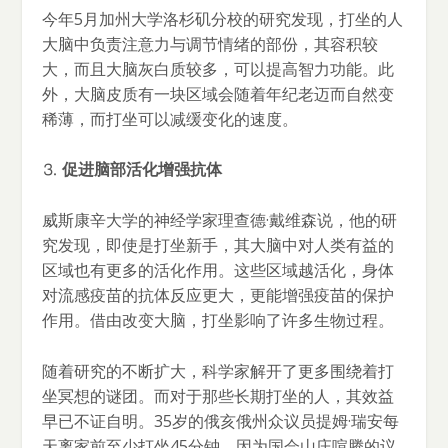
今年5月加州大学洛杉矶分校的研究发现，打坐的人
大脑中负责注意力与调节情绪的部份，其容积较
大，而且大脑灰白质较多，可以提高智力功能。此
外，大脑皮质有一块区域会随着年纪老迈而自然变
稀薄，而打坐可以减缓变化的速度。
⒊
促进脑部活化增强抗体
威斯康辛大学的神经学家理查德·戴维森说，他的研
究发现，即使是打坐新手，其大脑中对人类有益的
区域也有更多的活化作用。这些区域越活化，身体
对流感疫苗的抗体反应更大，更能增强疫苗的保护
作用。借由改变大脑，打坐影响了许多生物过程。
随着研究的不断扩大，科学家解开了更多围绕着打
坐冥想的谜团。而对于那些长期打坐的人，其效益
早已不证自明。35岁的俄亥俄州众议员提姆·瑞安每
天离家前至少打坐45分钟，因为国会山庄喧腾的议