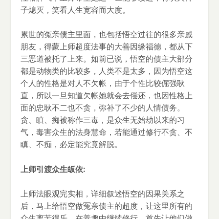
子熄灭，笑看人生宽容而大度。
累世的冤亲债主里面，也包括悟空过往的很多亲戚
朋友，得蒙上师超度法事的大善因缘福德，都从下
三恶道被托了上来。如前已说，悟空的债主大部分
都是动物类的比较多，人类不是太多，因为悟空这
个人的性格是对人不欠帐，由于个性比较倔强耿
直，所以一旦知道欠帐她就会去偿还，也因性格上
面的忠耿不二也不贪，弥补了不少的人情债务。
贪、瞋、痴被称作三毒，是众生无始劫以来的习
气，毒害众生的法身慧命，若能通过修行不贪、不
瞋、不痴，必定能究竟解脱。
上师引渡众生皈依:
上师法眼观完实相，详细叙述悟空的因果关系之
后，马上给悟空做冤亲债主的超度，让这里所有的
众生离苦得乐，在善趣中继续修行。首先让他们做