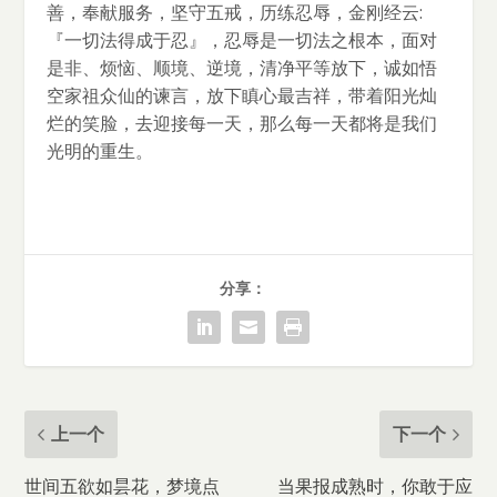
善，奉献服务，坚守五戒，历练忍辱，金刚经云:
『一切法得成于忍』，忍辱是一切法之根本，面对
是非、烦恼、顺境、逆境，清净平等放下，诚如悟
空家祖众仙的谏言，放下瞋心最吉祥，带着阳光灿
烂的笑脸，去迎接每一天，那么每一天都将是我们
光明的重生。
分享：
上一个
下一个
世间五欲如昙花，梦境点
当果报成熟时，你敢于应