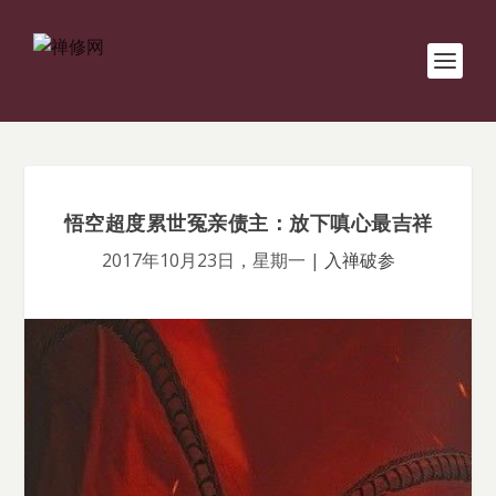
悟空超度累世冤亲债主：放下嗔心最吉祥
2017年10月23日，星期一
|
入禅破参