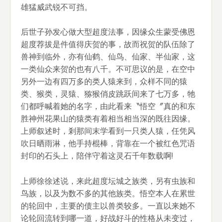
雄猛威武锐不可挡。
后世子孙发心做大型超度法事，因缘众生蒙受佛恩
超度荐拔是件值得庆贺的事，故而祝贺的队伍除了
兽神到临外，亦有仙鹤、仙鸟、仙家、半仙家，这
一类仙众来贺的也有八千。不可思议的是，在空中
另外一边有四万多的类人猿来到，众样不同的猿
类、猴类，灵猿、猕猴俏皮跳跃间来了七万多，牠
们都呼喊着她的名字，由此看来〝悟空〞真的和东
胜神州花果山的猿类有着相当相当深的既往因缘。
上师叙述时，剎那间末学看到一只类人猿，任凭风
吹日晒雨淋，他手持棍棒，背靠在一个被红色咒语
封印的石头上，陪伴守着这灵石千年数载啊!
上师徐徐述说，来此超度坛城之族类，另有虫族和
鸟族，以及为数不多的其他族类。悟空本人在累世
的轮回中，主要的债主以兽类较多。一直以来她不
论轮回流转到哪一道，好战好斗的性格从未变过，