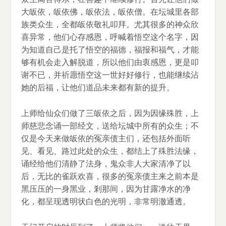
大皈依，皈依佛，皈依法，皈依僧。在坛城里各部
族类众生，全都皈依敬礼叩拜。尤其很多的神众欣
喜异常，他们心存感恩，呼喊着悟空这个名字，因
为知道自己是托了悟空的福德，福报和福气，才能
够有机会走入解脱道，所以他们由衷感恩，更是叩
谢不已，并祈愿悟空这一世好好修行，也能继续沾
她的后福，让他们道品未来都有新的提升。
上师给仙众们做了三皈依之后，因为因缘殊胜，上
师慈悲念诵一部经文，送给坛城中所有的众生；不
仅是今天来做皈依的冤亲债主们，还包括外面听
见、看见、路过此处的众生，都结上了殊胜法缘，
诵经给他们清静了法身，鬼众非人大家清净了以
后，无比的雀跃欢喜，很多的冤亲债主来之前本是
黑压压的一身黑业，剎那间，因为甘露净水的净
化，都呈现透明状白色的光明，非常明澈通透。