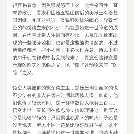
很容易着急、因焦躁易怒而上火，此性格习性一直
未曾改变，看来和困压五指山前后的美猴王有着甚
同因缘。尤其对熊这一类猫科动物的瞋心，导致悟
空的熊类债主来的不少，熊就是她这一世障道的原
因。在悟空此番人生层面有些坎，以及现今处事出
现的一些逆缘凶相，也都是这些熊类引起的。不过
所幸尚都是一些小祸事，不必太过在意。所以上师
的弟子们在禅观中若见到熊来了，要意会这禅意是
示现凶险灾难来临之义，以〝熊〞这动物来表〝凶
险〞之义。
悟空人类族群的冤亲债主里，黑压压匍匐而来的也
不少，有的非人在远古时期就历修人道、仙道，他
们也修了很长时间。这一群体数目大概有三百万。
悟空累世一直长期在修忍辱，按道理讲这一世应该
心是比较平静的；只因累世积累下的嗔火种子还是
没有熄灭，所以个性上还是比较好战好斗的，这个
性格脾气，上师希望她这一世能够改进，将嗔火种