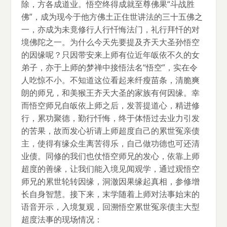
除，方各成道业。悟空终得成就至尊佛果“斗战胜
佛”，成为现今于他方佛土正住世讲法的三十五佛之
一，亦成为未竟修行人行忏悔法门，礼行拜忏的对
境佛陀之一。为什么今天先要提及齐天大圣孙悟空
的因缘呢？只因带安来上师有位近年皈依不久的女
弟子，亦于上师的梦禅中接悟法名“悟空”，实在令
人吃惊不小。不知道这位看起来纤瘦苗条，清脆爽
朗的师兄，和美猴王齐天大圣的家族有何因缘。幸
而悟空师兄自皈依上师之后，发菩提道心，精进修
行，累功聚德，勤行忏悔，终于体悟过去业力引发
的苦果，故而发心祈请上师超度自己的累世冤亲债
主，使得有缘众生离苦得乐，自己做功德也可还清
业债。同修的我们也仗悟空师兄的发心，依靠上师
超度的善缘，让我们能入境见闻观学，通过观悟空
师兄的累世轮转因缘，洞澈因果缘起真相，参修增
长自身智慧。接下来，末学随着上师对法事始末的
语音开示，入境复观，回溯悟空累世冤亲债主大型
超度法事的现场情况：