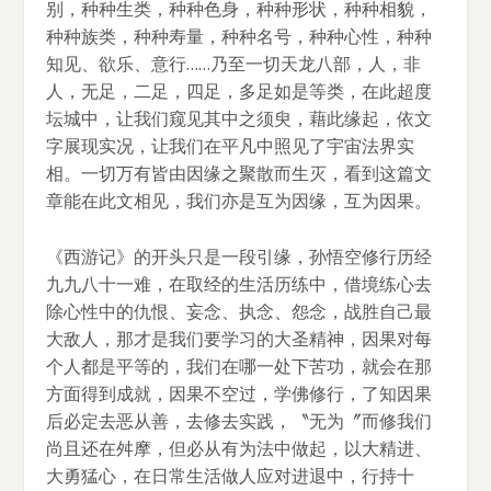
别，种种生类，种种色身，种种形状，种种相貌，
种种族类，种种寿量，种种名号，种种心性，种种
知见、欲乐、意行……乃至一切天龙八部，人，非
人，无足，二足，四足，多足如是等类，在此超度
坛城中，让我们窥见其中之须臾，藉此缘起，依文
字展现实况，让我们在平凡中照见了宇宙法界实
相。一切万有皆由因缘之聚散而生灭，看到这篇文
章能在此文相见，我们亦是互为因缘，互为因果。
《西游记》的开头只是一段引缘，孙悟空修行历经
九九八十一难，在取经的生活历练中，借境练心去
除心性中的仇恨、妄念、执念、怨念，战胜自己最
大敌人，那才是我们要学习的大圣精神，因果对每
个人都是平等的，我们在哪一处下苦功，就会在那
方面得到成就，因果不空过，学佛修行，了知因果
后必定去恶从善，去修去实践，〝无为〞而修我们
尚且还在舛摩，但必从有为法中做起，以大精进、
大勇猛心，在日常生活做人应对进退中，行持十