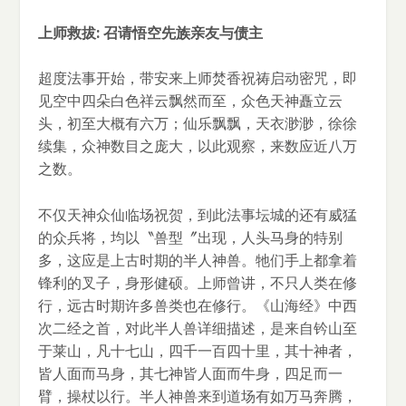
上师救拔: 召请悟空先族亲友与债主
超度法事开始，带安来上师焚香祝祷启动密咒，即
见空中四朵白色祥云飘然而至，众色天神矗立云
头，初至大概有六万；仙乐飘飘，天衣渺渺，徐徐
续集，众神数目之庞大，以此观察，来数应近八万
之数。
不仅天神众仙临场祝贺，到此法事坛城的还有威猛
的众兵将，均以〝兽型〞出现，人头马身的特别
多，这应是上古时期的半人神兽。牠们手上都拿着
锋利的叉子，身形健硕。上师曾讲，不只人类在修
行，远古时期许多兽类也在修行。《山海经》中西
次二经之首，对此半人兽详细描述，是来自钤山至
于莱山，凡十七山，四千一百四十里，其十神者，
皆人面而马身，其七神皆人面而牛身，四足而一
臂，操杖以行。半人神兽来到道场有如万马奔腾，