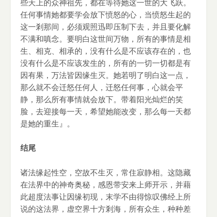
些天上的众神祖先，都在等待她这一世的大飞跃。
任何事情她都要学会放下愤怒的心，当愤怒生起的
这一剎那间，必须观照迅即压制下去，并且要化解
不满和嗔念。要明白这世间万物，所有的事情是相
生、相克、相承的，没有什么是不应该存在的，也
没有什么是不应该发生的，所有的一切一切都是有
因有果，万法皆因缘生灭。她若明了明白这一点，
那么就不会迁怒任何人，迁怒任何事，心就会平
静，那么所有事情就会放下。带着阳光灿烂的笑
脸，去迎接每一天，希望她能改变，那么每一天都
是她的重生』。
结尾
诸法缘起性空，空故不生灭，常住寂静相。这隐藏
在法界中的神奇奥秘，感恩带安来上师开示，并藉
此超度法事让因缘初现，末学不由得惊叹佛经上所
说的这法界，虚空界十方剎海，所有众生，种种差