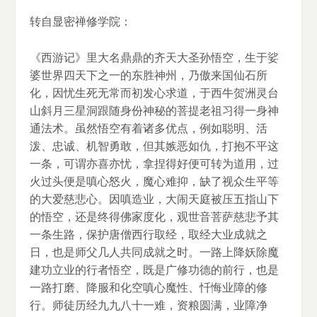
转自显密禅修学院：
《西游记》里大名鼎鼎的齐天大圣孙悟空，生于娑
婆世界四天下之一的东胜神州，乃傲来国仙石所
化，因忧生死无常而初发心求道，于西牛贺洲灵台
山斜月三星洞跟随身份神秘的菩提老祖习得一身神
通法术。虽然悟空有着诸多优点，例如聪明、活
泼、忠诚、机智勇敢，但其嫉恶如仇，打抱不平这
一条，可谓亦喜亦忧，拿捏得好便可转为道用，过
火过头便是嗔心怒火，魔心难抑，缺了视众生平等
的大爱慈悲心。因嗔造业，大闹天庭被压五指山下
的悟空，还是终得佛家度化，观世音菩萨慈悲予其
一条生路，保护唐僧西行取经，取经大业成就之
日，也是师父几人共同成就之时。一路上降妖除魔
建功立业的行者悟空，既是广修功德的前行，也是
一路打磨、降服和化空嗔心魔性、忏悔业障的修
行。师徒历经九九八十一难，资粮圆满，业障净