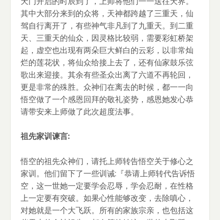
天门开启的时辰到了，上师将他们一一送往天界。
其中大部分来到的众将，天神都跨越了三重天，仙
驾自行离开了，有些神气非凡到了九重天。到二重
天、三重天的仙众，因灵格比较弱，需要彩虹桥架
起，虚空也出现有两朵巨大鲜白的云彩，以非常灿
烂的莲花状，将仙众给接上去了，还有仙家鼓乐弦
歌出来迎接。其余有些圣众出离了六道不再轮回，
更是非常的殊胜。众神们在离去的时候，都一一向
悟空做了一个感恩回拜的敬礼姿势，感恩她发心恭
请带安来上师做了此次超度法事。
祖先家训谏言:
悟空的祖先众神们，请托上师转告悟空关于修心之
家训。他们留下了一些训诫:『恭请上师转代告诉悟
空，这一世她一定要学会忍辱，学会忍耐，在性格
上一定要有突破。如果心性能够改变，去除嗔心，
对她就是一个大飞跃。所有的家族宗亲，也包括这