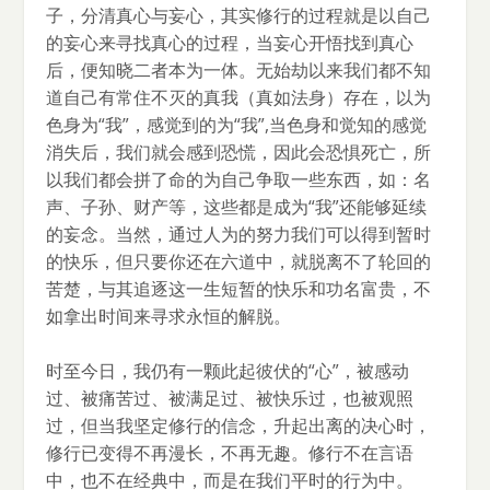
子，分清真心与妄心，其实修行的过程就是以自己
的妄心来寻找真心的过程，当妄心开悟找到真心
后，便知晓二者本为一体。无始劫以来我们都不知
道自己有常住不灭的真我（真如法身）存在，以为
色身为“我”，感觉到的为“我”,当色身和觉知的感觉
消失后，我们就会感到恐慌，因此会恐惧死亡，所
以我们都会拼了命的为自己争取一些东西，如：名
声、子孙、财产等，这些都是成为“我”还能够延续
的妄念。当然，通过人为的努力我们可以得到暂时
的快乐，但只要你还在六道中，就脱离不了轮回的
苦楚，与其追逐这一生短暂的快乐和功名富贵，不
如拿出时间来寻求永恒的解脱。
时至今日，我仍有一颗此起彼伏的“心”，被感动
过、被痛苦过、被满足过、被快乐过，也被观照
过，但当我坚定修行的信念，升起出离的决心时，
修行已变得不再漫长，不再无趣。修行不在言语
中，也不在经典中，而是在我们平时的行为中。