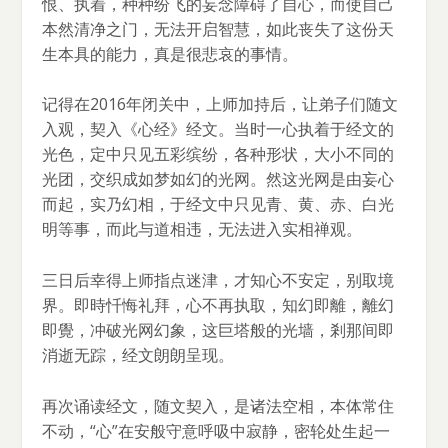
恨、执着，种种纷飞的妄念障碍了自心，而使自己
本然清净之门，无法开启智慧，如此丧失了这份天
生本具的能力，真是很悲哀的事情。
记得在2016年闭关中，上师加持后，让弟子们随文
入观，契入《心经》经文。当时一心执着于经文的
光色，定中只见五彩缤纷，各种形状，大小不同的
光团，交织成如梦如幻的光网。然这光网是由妄心
而起，实乃幻相，于经文中只见青、黄、赤、白光
明等事，而此与道相违，无法进入实相禅观。
三日后幸得上师指点迷津，才知心不安定，别取境
界。即時忏悔礼拜，心不再执取，知幻即離，離幻
即覺，冲破光网幻象，这巨塔般的光墙，剎那间即
消逝无踪，经文朗朗呈现。
再次诵读经文，随文契入，是诸法空相，本体常住
不动，“心”在安般守意呼吸中寂静，密轮处生起一