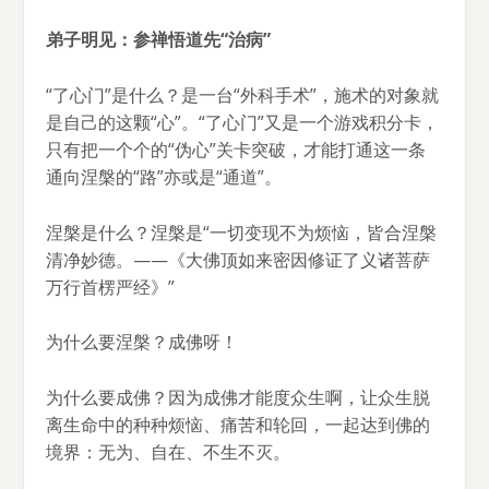
弟子明见：参禅悟道先“治病”
“了心门”是什么？是一台“外科手术”，施术的对象就
是自己的这颗“心”。“了心门”又是一个游戏积分卡，
只有把一个个的“伪心”关卡突破，才能打通这一条
通向涅槃的“路”亦或是“通道”。
涅槃是什么？涅槃是“一切变现不为烦恼，皆合涅槃
清净妙德。——《大佛顶如来密因修证了义诸菩萨
万行首楞严经》”
为什么要涅槃？成佛呀！
为什么要成佛？因为成佛才能度众生啊，让众生脱
离生命中的种种烦恼、痛苦和轮回，一起达到佛的
境界：无为、自在、不生不灭。