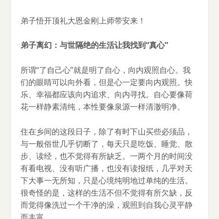
弟子悟开顶礼大恩金刚上师带安来！
弟子离幻：与世隔绝的生活让我找到“真心”
所谓“了自己心”就是明了自心，向内观照自心。我
们的眼睛可以向外看，但是心一定要向内观照。快
乐、幸福都应该向内追求、向内寻找。自心要像荷
花一样静素清纯，本性要像泉源一样清澈明净。
住在乡间的这段日子，除了有时下山买些必须品，
与一般俗世几乎切断了，每天只是吃饭、睡觉、散
步、读经，也不觉得有所缺乏。一两个月的时间没
有看电视、没有听广播，也没有读报纸，几乎对天
下大事一无所知，只是心境纯明地过单纯的生活。
很奇怪的是，这样的生活不但不觉得有所欠缺，反
而觉得像洗过一个干净的澡，观照到自我心灵平静
而丰富。