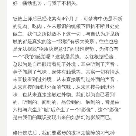
好，幡动也罢，与我了不相关。
皈依上师后已经吃素有4个月了，可梦禅中仍是不断
的见肉、吃肉，在末那识的统领下恒执不断且处处
做主。我们之所以放不下这一切，与自认为所见所
触的都是真实的这一“经验”有极大关系，往往也总
是无法摆脱“物质决定意识”的思维定势，为何总有
一个“我”的感觉呢？这就是我执。以往根据经验，
总以为是自己眼睛看见了外境，耳朵听到了声音，
鼻子闻到了气味，身体有触觉等。其实一切有情从
未直接看到过外境，从未直接听到过外面的声音，
从未直接闻到过外面的气味，从未直接尝到过外
味，也从未直接接触过外物。我们以为自己看到
的、听到的、闻到的、品尝到的、触到的，皆是由
六根与六尘所“触”后产生了一个“影像”，这个“影像”
是由我们的藏识变现出来的如梦幻泡影般而已。
修行佛法后，我们要逐步的拔掉烦恼障的习气种