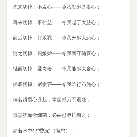
先来切掉：不发心——令我发起菩提心；
再来切掉：不仁慈——令我起于大慈心；
而后切掉：好杀戮——令我升起大悲心；
随之切掉：易嫉妒——令我固守随喜心；
继而切掉：爱贪著——令我能起大舍心；
彻底切掉：诸贪吝——令我常行布施心；
倘若骄慢心升起，拿起戒刀不迟疑；
嗔恚犹如微细菌，必由忍辱抗衡之；
如若术中犯“昏沉”（懈怠），