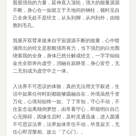
股股强劲的力量，延伸直入顶轮，强大的能量源源
不断，身心合一如挺立于天地间的钢柱，顿时见自
己全身无处不是经文，从头到脚，从内到外，由细
胞到毛孔。
我展开双臂承接来自宇宙源源不断的能量，心中喷
涌而出的经文是那般强而有力，当下强烈的白光围
绕着我的全身，身体已然分解成经文，一字字灿灿
金光全部奔向虚空，消融在寂静里，身心皆空，无
二无别成为虚空中之一体。
入法界不可思议的体验，真的无法用文字叙述，生
活中如果任何时刻都能够圆融自在，外境虽然千变
万化，心境却始终一如、了了常知，守心不动，不
住妄念远离颠倒梦想，由常看守心，即能明白自己
心无障碍，因缘生启时，及时灵通迅速，进入圆通
不可思议法界，法界如体常住不动，毕竟寂灭，无
住心即涅槃相。故云「了心门」。