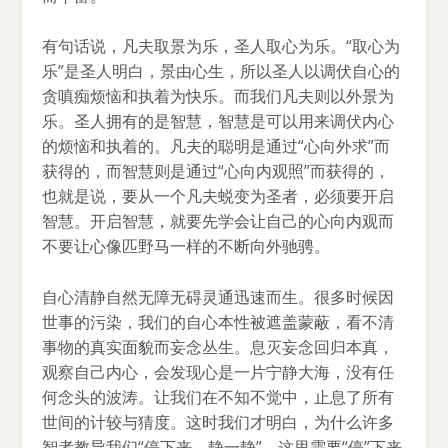
有句话说，凡夫取景为乐，圣人取心为乐。“取心为
乐”是圣人明白，景由心生，所以圣人以调伏自心的
贪嗔痴烦恼和执着为快乐。而我们凡夫则以外景为
乐。圣人拥有的是智慧，智慧是可以用来调伏内心
的烦恼和执着的。凡夫的聪明是通过“心向外求”而
获得的，而智慧则是通过“心向内观照”而获得的，
也就是说，要从一个凡夫蜕变为圣者，必须要开启
智慧。开启智慧，就要先学会让自己的心向内观而
不要让心像匹野马一样的不断向外驰骋。
自心清静自然无障无碍灵通迅速而生。很多时候因
世事的污染，我们的自心本性被遮盖蒙蔽，看不清
事物的真实面貌而妄念丛生。息灭妄念回归本真，
观察自己内心，会发现心是一片宁静大海，没有任
何念头的波涛。让我们在不知不觉中，止息了所有
世间的计较与猜度。这时我们才明白，为什么许多
智者教导我们“停下来，静一静”。这里需要“停”下来