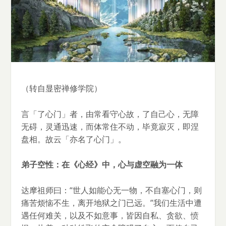
（转自显密禅修学院）
言「了心门」者，由常看守心故，了自己心，无障
无碍，灵通迅速，而体常住不动，毕竟寂灭，即涅
盘相。故云「亦名了心门」。
弟子空性：在《心经》中，心与虚空融为一体
达摩祖师曰：“世人如能心无一物，不自塞心门，则
痛苦烦恼不生，离开地狱之门已远。”我们生活中遭
遇任何难关，以及不如意事，皆因自私、贪欲、愤