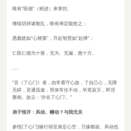
唯有“医德”（精进）来掌控。
继续切掉诸散乱，唯有禅定能愈之；
愚蠢犹如“心梗塞”，升起智慧如“起搏”；
仁医仁德为十善，无为、无漏，惠十方。
……
“言《了心门》者，由常看守心故，了自己心，无障
无碍，灵通迅速，而体常住不动，毕竟寂灭，即涅
槃相。故云：‘亦名了心门’。”
弟子悟开：风动、幡动？与我无关
参悟[了心门]修行得至身定心空，万缘都寂。风动也