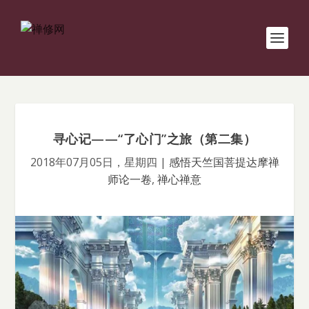
寻心记——“了心门”之旅（第二集）
2018年07月05日，星期四
|
感悟天竺国菩提达摩禅
师论一卷
,
禅心禅意