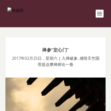
禅参“定心门”
2017年02月25日，星期六
|
入禅破参
,
感悟天竺国
菩提达摩禅师论一卷