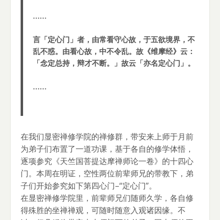
……
言「定心门」者，由常看守心故，于五欲境界，不
乱不惑。由看心故，中不令乱。故《维摩经》云：
「念定总持，辩才不断。」故云「亦名定心门」。
……
在我们显密禅修学院的禅修群，带安来上师于月前
为弟子们布置了一道功课，基于各自的修学体悟，
逐项参究《天竺国菩提达摩禅师论一卷》的十四心
门。本周在明证，空性两位前辈师兄的带教下，弟
子们开始参究如下第四心门–“定心门”。
在显密禅修学院里，前辈师兄们随师久学，各自修
得殊胜的坐禅禅观，可随时随意入观诸因缘。不