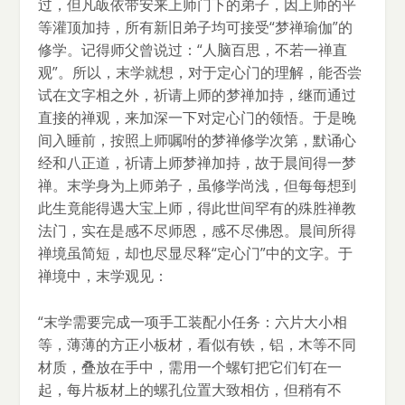
过，但凡皈依带安来上师门下的弟子，因上师的平
等灌顶加持，所有新旧弟子均可接受“梦禅瑜伽”的
修学。记得师父曾说过：“人脑百思，不若一禅直
观”。所以，末学就想，对于定心门的理解，能否尝
试在文字相之外，祈请上师的梦禅加持，继而通过
直接的禅观，来加深一下对定心门的领悟。于是晚
间入睡前，按照上师嘱咐的梦禅修学次第，默诵心
经和八正道，祈请上师梦禅加持，故于晨间得一梦
禅。末学身为上师弟子，虽修学尚浅，但每每想到
此生竟能得遇大宝上师，得此世间罕有的殊胜禅教
法门，实在是感不尽师恩，感不尽佛恩。晨间所得
禅境虽简短，却也尽显尽释“定心门”中的文字。于
禅境中，末学观见：
“末学需要完成一项手工装配小任务：六片大小相
等，薄薄的方正小板材，看似有铁，铝，木等不同
材质，叠放在手中，需用一个螺钉把它们钉在一
起，每片板材上的螺孔位置大致相仿，但稍有不