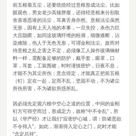
前五根着五尘，还要统统经过意根形成法尘。比如
眼观色，男女老少高矮胖瘦，还得经意根来分别取
舍喜谁恶谁的法尘，耳鼻舌身亦然。意根法尘虽然
无形，因有上天入地的本事，一旦失控，杀伤力巨
大且隐匿，如同这玻璃纤维的粉屑，细微难断，沾
染难除，伤人于无色无形，可谓金刚法尘。故而对
待意根之乱之害之不定，必须像工人操作玻璃钢材
料一样，需配备足够的防护，戴手套，眼罩，口
罩，耳套，工装围裙，时时谨慎密护，日夜不息，
才能不为其尘所伤；意念得定，才能真正把前五根
（钉）定在一起，定而不乱，坚固不动，不为诸尘
所伤所害，不为诸欲所惑所乱。
因必须先定观六根中空心之道的位置，中间的金刚
钉方可得空而过，形成定力，故称“中不令乱”，所
以《华严经》才让我们“应密护心城，谓：防诸恶欲
不令得入”。如此，渐渐得入定心之门，此时才能
“念定总持”。