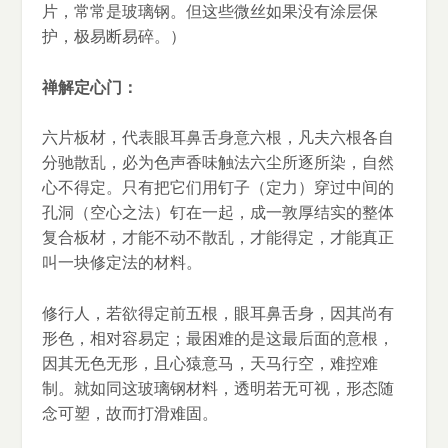
片，常常是玻璃钢。但这些微丝如果没有涂层保
护，极易断易碎。）
禅解定心门：
六片板材，代表眼耳鼻舌身意六根，凡夫六根各自
分驰散乱，必为色声香味触法六尘所逐所染，自然
心不得定。只有把它们用钉子（定力）穿过中间的
孔洞（空心之法）钉在一起，成一敦厚结实的整体
复合板材，才能不动不散乱，才能得定，才能真正
叫一块修定法的材料。
修行人，若欲得定前五根，眼耳鼻舌身，因其尚有
形色，相对容易定；最困难的是这最后面的意根，
因其无色无形，且心猿意马，天马行空，难控难
制。就如同这玻璃钢材料，透明若无可视，形态随
念可塑，故而打滑难固。