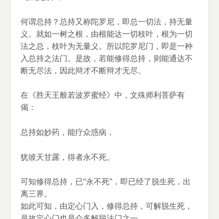
何谓总持？总持又称陀罗尼，即总一切法，持无量
义。就如一树之根，由根能达一切枝叶，根为一切
法之总，枝叶为无量义。所以陀罗尼门，即是一种
入总持之法门。是故，若能修得总持，则能通达不
断无尽法，因此辩才不断辩才无尽。
在《胜天王般若波罗蜜经》中，文殊师利菩萨有
偈：
总持如妙药，能疗众惑病，
犹彼天甘露，得者永不死。
可知修得总持，已“永不死”，即已经了脱生死，出
离三界。
如此可知，由定心门入，修得总持，可解脱生死，
是故定心门也是众多解脱法门之一。