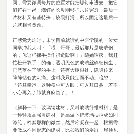
同，需要微调每片的位置才能把螺钉串进去，把它
们钉在一起。螺钉的长度刚够把六片穿透，最后一
片材料又有些特殊，较易打滑，所以固定这最后一
片就相当费劲。
正感觉为难时，末学目前就读的中医学院的一位女
同学冲我大叫：「喂！哥哥，最后那片是玻璃钢
的，你这样裸手操作很危险啊！」随她话落，我赶
忙松开双手，的确，透明无色的玻璃丝碎细粉尘，
已然落在了我的手上，还有大腿跟处，隐隐传来一
阵阵钻心的刺痛。这时我只能定而不动。暗想，
「还算幸运，这种粉尘可入眼，可入耳口鼻，若不
小心再入了肺就真麻烦了」！”
（解释一下：玻璃钢建材，又叫玻璃纤维材料，是
一种轻质高强度建材，是高温下把玻璃抽拉成如同
涤纶，棉絮那样的微丝，然后冷凝在一起，根据需
要做成不同形态的建材，比如我们的浴缸，屋顶瓦