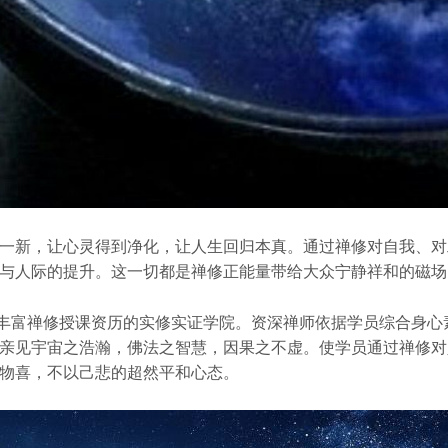
一新，让心灵得到净化，让人生回归本真。通过禅修对自我、对
与人际的提升。这一切都是禅修正能量带给大众宁静祥和的磁场
其丰富禅修授课资历的实修实证学院。资深禅师依据学员综合身
亲见宇宙之浩瀚，佛法之智慧，因果之不虚。使学员通过禅修对
物喜，不以己悲的超然平和心态。