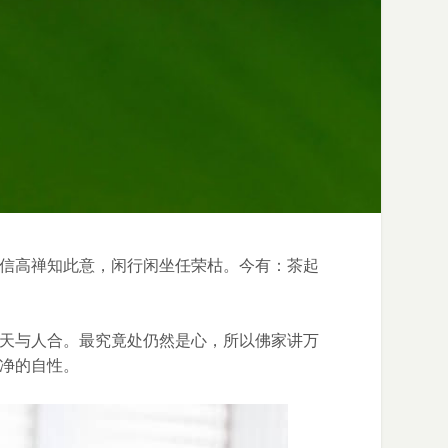
信高禅知此意，闲行闲坐任荣枯。今有：茶起
天与人合。最究竟处仍然是心，所以佛家讲万
净的自性。