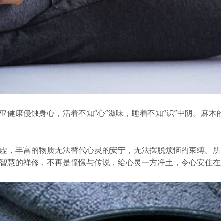
亚健康侵蚀身心，活着不知“心”滋味，睡着不知“识”中阴。麻
虚，丰富的物质无法替代心灵的安宁，无法摆脱烦恼的束缚。所
智慧的禅修，不再是憧憬与传说，给心灵一方净土，令心安住在