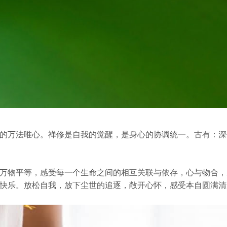
的万法唯心。禅修是自我的觉醒，是身心的协调统一。古有：深
万物平等，感受每一个生命之间的相互关联与依存，心与物合，
快乐。放松自我，放下尘世的追逐，敞开心怀，感受本自圆满清