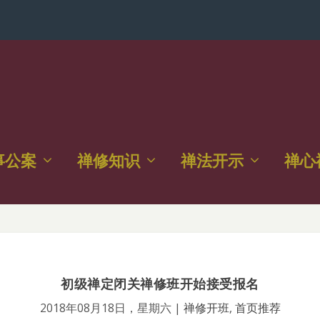
事公案
禅修知识
禅法开示
禅心
初级禅定闭关禅修班开始接受报名
2018年08月18日，星期六
|
禅修开班
,
首页推荐