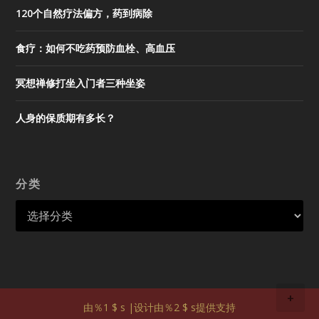
120个自然疗法偏方，药到病除
食疗：如何不吃药预防血栓、高血压
冥想禅修打坐入门者三种坐姿
人身的保质期有多长？
分类
+
由％1 $ s |设计由％2 $ s提供支持