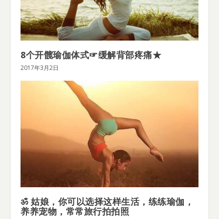
8个开髋瑜伽体式☞缓解背部疼痛★
2017年3月2日
ॐ 姑娘，你可以选择这样生活，练练瑜伽，
养养宠物，常常旅行拍拍照