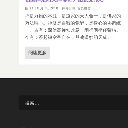
按％s |
8 月 18, 2018
|
禅修开班
,
首页推荐
禅是万物的本源，是道家的天人合一，是佛家的
万法唯心。禅修是自我的觉醒，是身心的协调统
一。古有：深信高禅知此意，闲行闲坐任荣枯。
今有：茶起禅空香自在，琴鸣道妙韵天成。...
阅读更多
120个自然疗法偏方，药到病除
食疗：如何不吃药预防血栓、高血压
人身的保质期有多长？
7 月 1, 2019
6 月 19, 2019
2 月 26, 2019
|
|
|
首页推荐
首页推荐
首页推荐